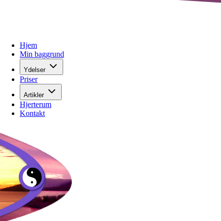
Hjem
Min baggrund
Ydelser
Priser
Artikler
Hjerterum
Kontakt