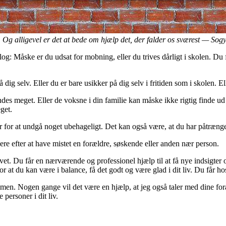
Og alligevel er det at bede om hjælp det, der falder os sværest
—
Sogy
og: Måske er du udsat for mobning, eller du trives dårligt i skolen. Du
dig selv. Eller du er bare usikker på dig selv i fritiden som i skolen. E
es meget. Eller de voksne i din familie kan måske ikke rigtig finde ud a
get.
ualer for at undgå noget ubehageligt. Det kan også være, at du har påtræn
ere efter at have mistet en forældre, søskende eller anden nær person.
livet. Du får en nærværende og professionel hjælp til at få nye indsigte
or at du kan være i balance, få det godt og være glad i dit liv. Du får ho
sammen. Nogen gange vil det være en hjælp, at jeg også taler med dine for
personer i dit liv.