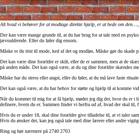
Alt hvad vi behøver for at modtage direkte hjælp, er at bede om den…., 
Der kan være mange grunde til, at du har brug for at tale med en psykol
jævnaldrende. Eller du føler dig ensom.
Måske er du trist til mode, ked af det og modløs. Måske gør du skade på 
Det kan være dine forældre er skilt, eller de er sammen, men at de skænd
på anden måde. Det kan også være, at du og dine forældre skændes me
Måske har du stress eller angst, eller du føler, at du må lave faste rit
Det kan også være, at du har behov for støtte og hjælp til at komme vid
Når du kommer til mig for at få hjælp, møder jeg dig der, hvor du er i 
definere, hvem du er. Sammen finder vi herfra ud af, hvad der skal til, f
Hvis du er under 18, skal dine forældre give tilladelse til, at vi taler 
Hvis du ønsker det, kan jeg også tale med dine lærere eller andre vigtige 
Ring og hør nærmere på 2740 2703