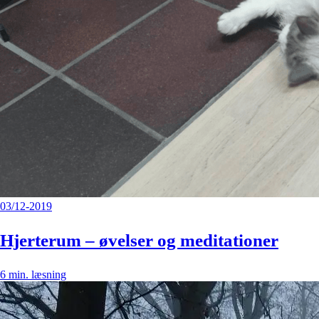
03/12-2019
Hjerterum – øvelser og meditationer
6
min. læsning