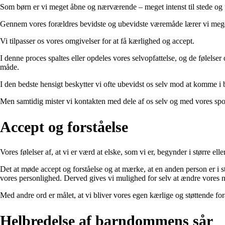
Som børn er vi meget åbne og nærværende – meget intenst til stede og
Gennem vores forældres bevidste og ubevidste væremåde lærer vi meget t
Vi tilpasser os vores omgivelser for at få kærlighed og accept.
I denne proces spaltes eller opdeles vores selvopfattelse, og de følelser
måde.
I den bedste hensigt beskytter vi ofte ubevidst os selv mod at komme i 
Men samtidig mister vi kontakten med dele af os selv og med vores spo
Accept og forståelse
Vores følelser af, at vi er værd at elske, som vi er, begynder i større ell
Det at møde accept og forståelse og at mærke, at en anden person er i st
vores personlighed. Derved gives vi mulighed for selv at ændre vores n
Med andre ord er målet, at vi bliver vores egen kærlige og støttende for
Helbredelse af barndommens sår