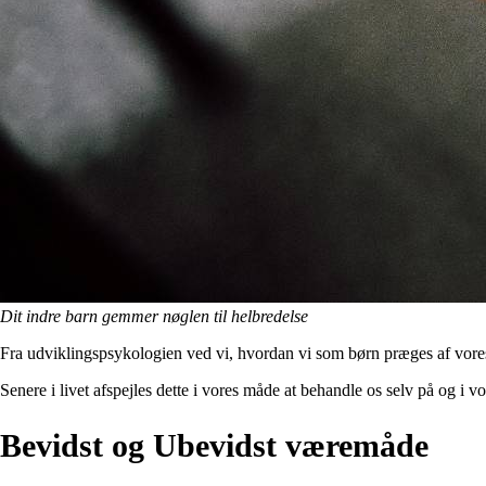
Dit indre barn gemmer nøglen til helbredelse
Fra udviklingspsykologien ved vi, hvordan vi som børn præges af vore
Senere i livet afspejles dette i vores måde at behandle os selv på og i 
Bevidst og Ubevidst væremåde