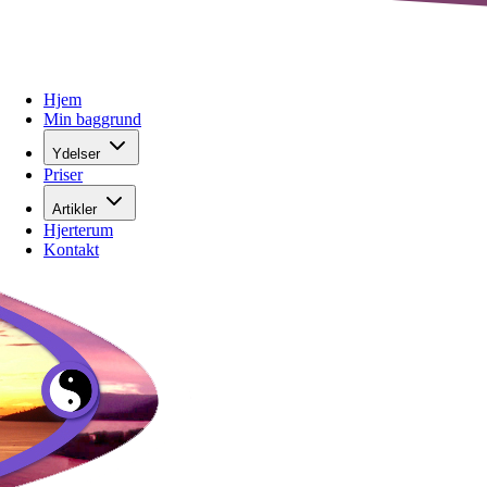
Hjem
Min baggrund
Ydelser
Priser
Artikler
Hjerterum
Kontakt