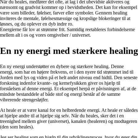
Når du heales, medfører det ofte, at lag i det ubevidste aktiveres og
nænsomt og gradvist kommer op i bevidstheden. Det kan for eksempel
være som billeder, følelser, farver eller symboler. Gennem healing
inviteres de mentale, følelsesmæssige og kropslige blokeringer til at
løsnes, og du oplever en dyb indre ro.
Energierne får lov at strømme frit. Samtidig reetableres forbindelserne
mellem alt i os og vores omgivelser / universet.
En ny energi med stærkere healing
En ny energi understøtter en dybere og stærkere healing. Denne
energi, som har en højere frekvens, er i den nyere tid strømmet ind til
Jorden med lys og viden på et helt andet niveau end hidtil. Den seneste
forskning indenfor kvante- og kernefysikken giver os hjælp til
forståelsen af denne energi. Et eksempel herpå er påvisningen af, at de
mindste bestanddele af både stof og energi består af de samme
vibrerende strengesløjfer.
At heale er at være kanal for en helbredende energi. At heale er således
at hjælpe andre til at hjælpe sig selv. Når du heales, sker det i en
treenighed mellem giver (universet), kanalen (healeren) og modtageren
(den som heales).
Jeg ser healing som en hjælp til din udviklingsproces, hvor du øger din