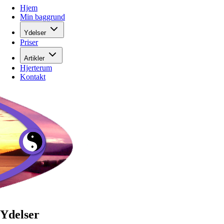
Hjem
Min baggrund
Ydelser
Priser
Artikler
Hjerterum
Kontakt
Ydelser