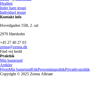
Healing
Indre barn terapi
Individuel terapi
Kontakt info
Hovedgaden
55B,
2.
sal
2970
Hørsholm
+45
27
40
27
03
zenna@zenna.dk
Find vej hertil
Praktisk
Min baggrund
Artikler
Hjem
Min baggrund
Etik
Persondatapolitik
Privatlivspolitik
Copyright © 2025 Zenna
Allesøe