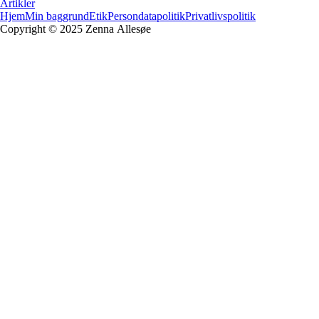
Artikler
Hjem
Min baggrund
Etik
Persondatapolitik
Privatlivspolitik
Copyright © 2025 Zenna
Allesøe