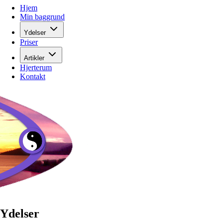
Hjem
Min baggrund
Ydelser
Priser
Artikler
Hjerterum
Kontakt
Ydelser