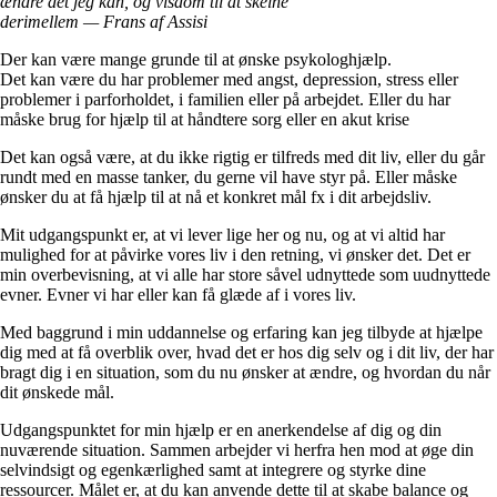
ændre det jeg kan, og visdom til at skelne
derimellem
—
Frans af Assisi
Der kan være mange grunde til at ønske psykologhjælp.
Det kan være du har problemer med angst, depression, stress eller
problemer i parforholdet, i familien eller på arbejdet. Eller du har
måske brug for hjælp til at håndtere sorg eller en akut krise
Det kan også være, at du ikke rigtig er tilfreds med dit liv, eller du går
rundt med en masse tanker, du gerne vil have styr på. Eller måske
ønsker du at få hjælp til at nå et konkret mål fx i dit arbejdsliv.
Mit udgangspunkt er, at vi lever lige her og nu, og at vi altid har
mulighed for at påvirke vores liv i den retning, vi ønsker det. Det er
min overbevisning, at vi alle har store såvel udnyttede som uudnyttede
evner. Evner vi har eller kan få glæde af i vores liv.
Med baggrund i min uddannelse og erfaring kan jeg tilbyde at hjælpe
dig med at få overblik over, hvad det er hos dig selv og i dit liv, der har
bragt dig i en situation, som du nu ønsker at ændre, og hvordan du når
dit ønskede mål.
Udgangspunktet for min hjælp er en anerkendelse af dig og din
nuværende situation. Sammen arbejder vi herfra hen mod at øge din
selvindsigt og egenkærlighed samt at integrere og styrke dine
ressourcer. Målet er, at du kan anvende dette til at skabe balance og