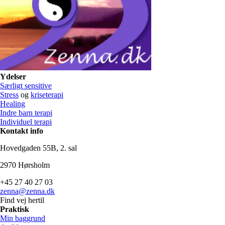
Ydelser
Særligt sensitive
Stress
og
kriseterapi
Healing
Indre barn terapi
Individuel terapi
Kontakt info
Hovedgaden
55B,
2.
sal
2970
Hørsholm
+45
27
40
27
03
zenna@zenna.dk
Find vej hertil
Praktisk
Min baggrund